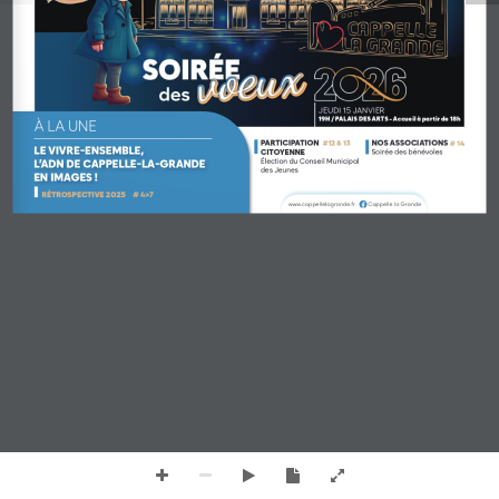
JEUDI 15 JANVIER
19H / PALAIS DES ARTS - Accueil à partir de 18h
À LA UNE
PARTICIPATION
NOS ASSOCIATIONS
#12 & 13
# 14
LE VIVREENSEMBLE, 
CITOYENNE
Soirée des bénévoles
Élection du Conseil Municipal
L’ADN DE CAPPELLELAGRANDE
des Jeunes
EN IMAGES !
RÉTROSPECTIVE 2025# 
4>7
www.cappellelagrande.frCappelle la Grande