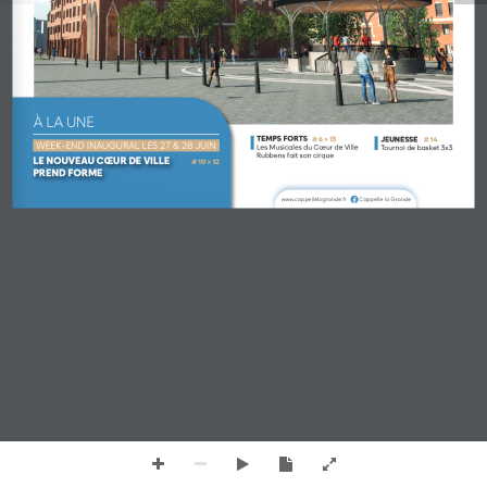
À LA UNE
TEMPS FORTS
JEUNESSE
# 6 > 13
# 14
WEEK-END INAUGURAL LES 27 & 28 JUIN
Les Musicales du Cœur de Ville
Tournoi de basket 3x3
Rubbens fait son cirque
LE NOUVEAU CŒUR DE VILLE
# 10 > 12
PREND FORME
www.cappellelagrande.frCappelle la Grande