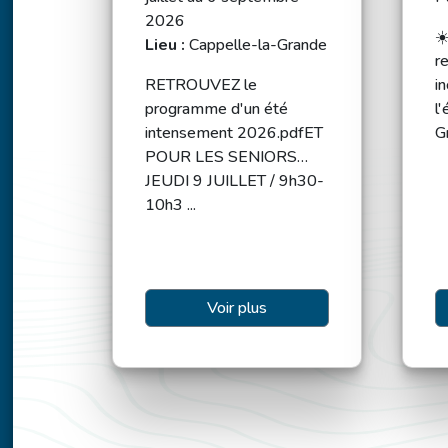
2026
☀
Lieu :
Cappelle-la-Grande
r
RETROUVEZ le
i
programme d'un été
l
intensement 2026.pdfET
Gr
POUR LES SENIORS…
JEUDI 9 JUILLET / 9h30-
10h3 ...
Voir plus