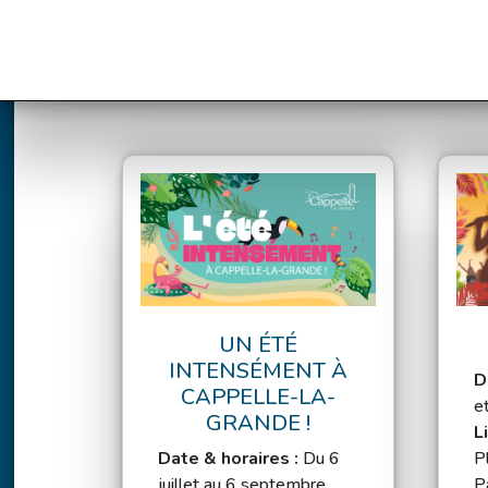
UN ÉTÉ
INTENSÉMENT À
D
CAPPELLE-LA-
e
GRANDE !
L
Date & horaires :
Du 6
P
juillet au 6 septembre
P