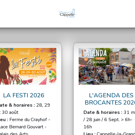
LA FESTI 2026
L'AGENDA DES
BROCANTES 202
ate & horaires :
28, 29
t 30 août
Date & horaires :
31 m
ieu :
Ferme du Crayhof -
/ 28 juin / 6 Sept. > 6h-
lace Bernard Gouvart -
16h
alais des Arts
Lieu :
Cappelle-la-Gran