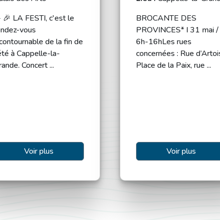
️ 🎉 LA FESTI, c'est le
BROCANTE DES
endez-vous
PROVINCES* I 31 mai /
ncontournable de la fin de
6h-16hLes rues
'été à Cappelle-la-
concernées : Rue d’Artoi
ande. Concert ...
Place de la Paix, rue ...
Voir plus
Voir plus